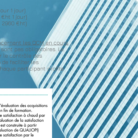
our 1 jour)
€ht 1 jour)
t 2960 €ht)
oncernant les QCM en cours
sont pas obligatoires. Le
er le contrôle des
e faciliter les
chaque participant profite