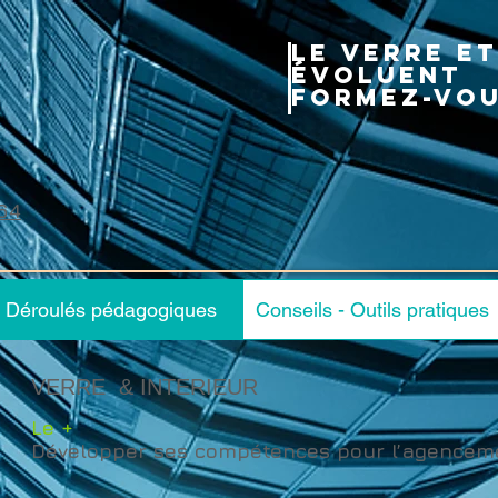
Le verre et
évoluent
formez-vo
64
Déroulés pédagogiques
Conseils - Outils pratiques
VERRE & INTERIEUR
Le +
Développer ses compétences pour l’agenceme