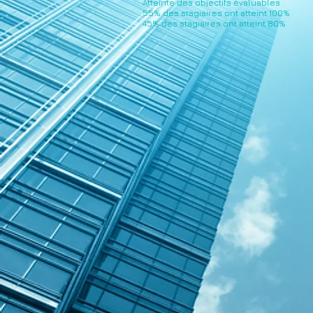
Atteinte des objectifs évaluables
55% des stagiaires ont atteint 100%
45% des stagiaires ont atteint 80%