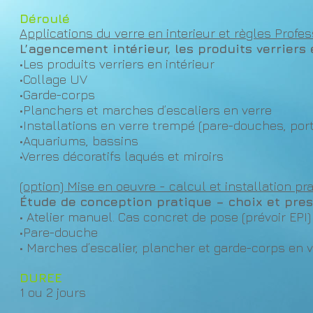
Déroulé
Applications du verre en
interieur et règles Profe
L’agencement intérieur, les produits verriers
•Les produits verriers en intérieur
•Collage UV
•Garde-corps
•Planchers et marches d’escaliers en verre
•Installations en verre trempé (pare-douches, port
•Aquariums, bassins
•Verres décoratifs laqués et miroirs
(option) Mise en oeuvre - calcul et
installation pr
Étude de conception pratique – choix et pres
• Atelier manuel. Cas concret de pose (prévoir EPI)
•Pare-douche
• Marches d’escalier, plancher et garde-corps en 
DUREE
1 ou 2 jours