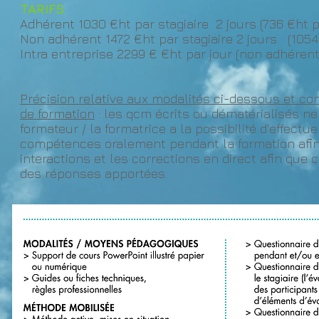
TARIFS
Adhérent 1030 €ht par stagiaire 2 jours (736 €ht p
Non adhérent 1472 €ht par stagiaire 2 jours (1054 
Intra entreprise 2299 € €ht par jour (non adhéren
Précision relative aux modalités ci-dessous et c
de formation
: les qcm écrits ou dématérialisés ne 
formateur / la formatrice a la possibilité d'effectu
compétences oralement pendant la formation afin d
interactions et les corrections en direct afin que 
des réponses apportées.