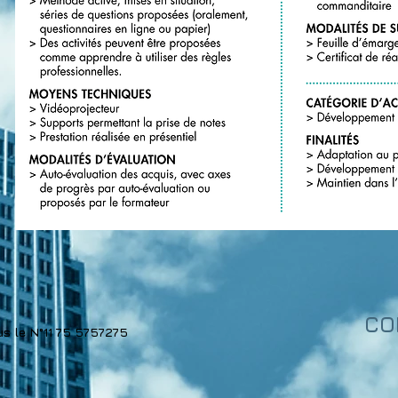
CO
us le N°11 75 5757275