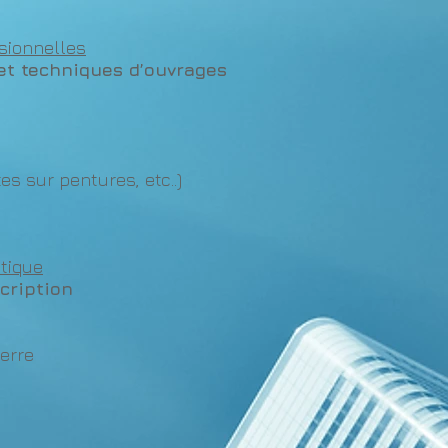
ssionnelles
 et techniques d’ouvrages
es sur pentures, etc..)
atique
cription
verre