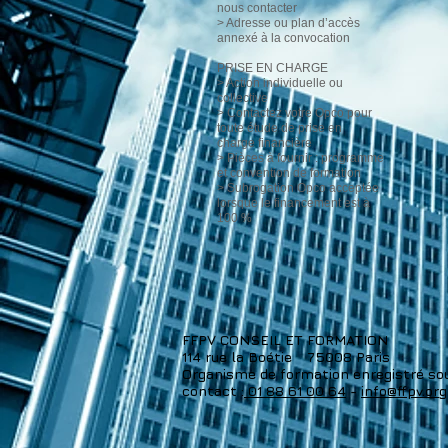
nous contacter
> Adresse ou plan d’accès
annexé à la convocation
PRISE EN CHARGE
> Action individuelle ou
collective
> Contactez votre Opco pour
toute étude de prise en
charge financière
> Pièces à fournir : programme
et convention de formation
> Subrogation Opco acceptée
lorsque le financement est à
100 %
FFPV CONSEIL ET FORMATION
114 rue la Boétie
75008 Paris
Organisme de formation enregistré so
contact :
01 88 61 00 64
-
info@ffpv.org