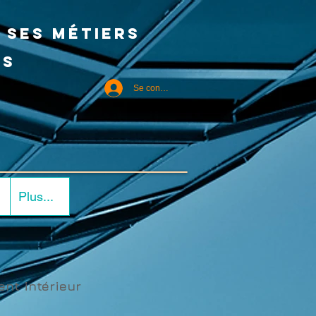
 ses métiers
us
Se connecter
Plus...
nt intérieur