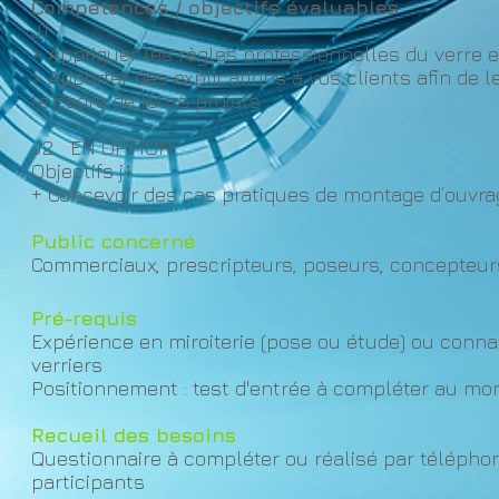
Compétences / objectifs évaluables
J1
> Appliquer les règles professionnelles du verre 
> Apporter des explications à vos clients afin de l
le cadre de leurs projets
J2 EN OPTION
Objectifs j1
+ Concevoir des cas pratiques de montage d’ouvra
Public concerné
Commerciaux, prescri
pteur
s, poseurs, concepteurs
Pré-requis
Expérience en miroiterie (pose ou étude) ou conn
verriers
Positionnement : test d'entrée à compléter au mom
Recueil des b
esoins
Questionnaire à compléter ou réalisé par téléphon
participants